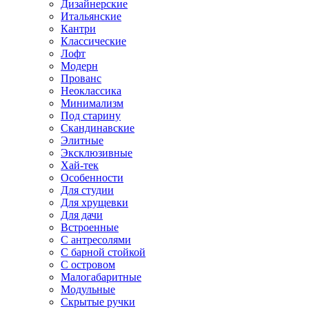
Дизайнерские
Итальянские
Кантри
Классические
Лофт
Модерн
Прованс
Неоклассика
Минимализм
Под старину
Скандинавские
Элитные
Эксклюзивные
Хай-тек
Особенности
Для студии
Для хрущевки
Для дачи
Встроенные
С антресолями
С барной стойкой
С островом
Малогабаритные
Модульные
Скрытые ручки