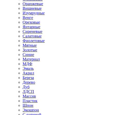
Оранжевые
Вишневые
Изумрудные
Венге
Ореховые
Янтарные
Сиреневые
Салатовые
Фиолетовые
Мятные
Золотые
Синие
Материал
МДФ
Эмаль
Акрил
Береза
Дерево
Дуб
ЛДСП
Массив
Пластик
Шпон
Экошпон
С патиной