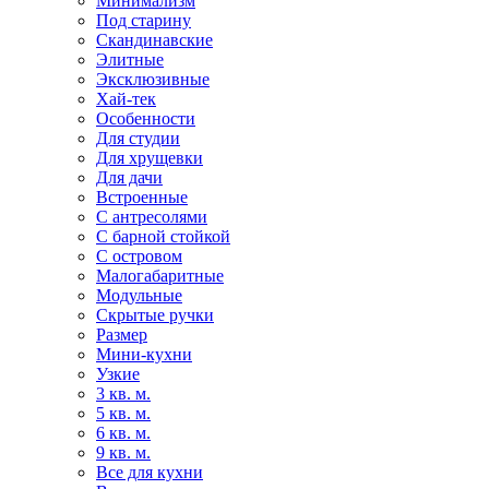
Минимализм
Под старину
Скандинавские
Элитные
Эксклюзивные
Хай-тек
Особенности
Для студии
Для хрущевки
Для дачи
Встроенные
С антресолями
С барной стойкой
С островом
Малогабаритные
Модульные
Скрытые ручки
Размер
Мини-кухни
Узкие
3 кв. м.
5 кв. м.
6 кв. м.
9 кв. м.
Все для кухни