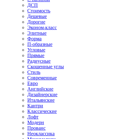
ДСП
Стоимость
Дешевые
Дорогие
Эконом-класс
Элитные
Форма
П-образные
Угловые
Прямые
Радиусные
Скошенные углы
Стиль
Современные
Евро
Английские
Дизайнерские
Итальянские
Кантри
Классические
Лофт
Модерн
Прованс
Неоклассика