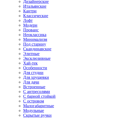
Дизайнерские
Итальянские
Кантри
Классические
Лофт
Модерн
Прованс
Неоклассика
Минимализм
Под старину
Скандинавские
Элитные
Эксклюзивные
Хай-тек
Особенности
Для студии
Для хрущевки
Для дачи
Встроенные
С антресолями
С барной стойкой
С островом
Малогабаритные
Модульные
Скрытые ручки