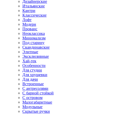
Дизайнерские
Итальянские
Кантри
Классические
Лофт
Модерн
Прованс
Неоклассика
Минимализм
Под старину
Скандинавские
Элитные
Эксклюзивные
Хай-тек
Особенности
Для студии
Для хрущевки
Для дачи
Встроенные
С антресолями
С барной стойкой
С островом
Малогабаритные
Модульные
Скрытые ручки