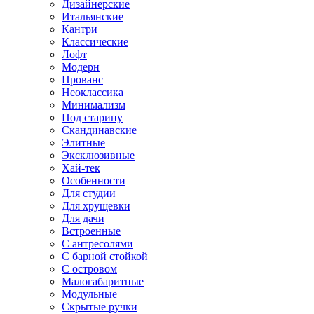
Дизайнерские
Итальянские
Кантри
Классические
Лофт
Модерн
Прованс
Неоклассика
Минимализм
Под старину
Скандинавские
Элитные
Эксклюзивные
Хай-тек
Особенности
Для студии
Для хрущевки
Для дачи
Встроенные
С антресолями
С барной стойкой
С островом
Малогабаритные
Модульные
Скрытые ручки