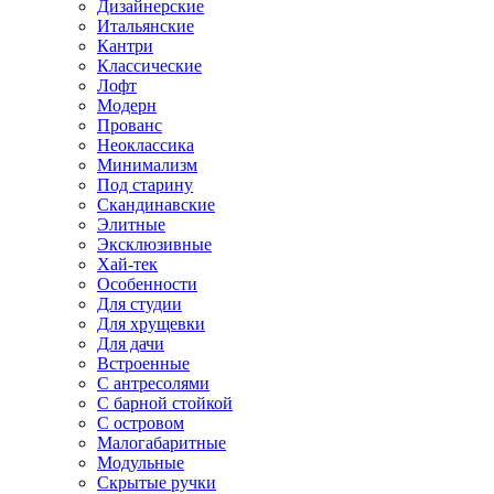
Дизайнерские
Итальянские
Кантри
Классические
Лофт
Модерн
Прованс
Неоклассика
Минимализм
Под старину
Скандинавские
Элитные
Эксклюзивные
Хай-тек
Особенности
Для студии
Для хрущевки
Для дачи
Встроенные
С антресолями
С барной стойкой
С островом
Малогабаритные
Модульные
Скрытые ручки