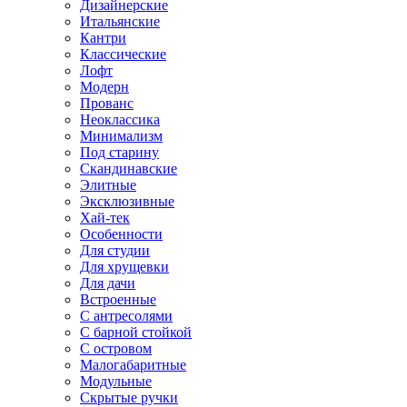
Дизайнерские
Итальянские
Кантри
Классические
Лофт
Модерн
Прованс
Неоклассика
Минимализм
Под старину
Скандинавские
Элитные
Эксклюзивные
Хай-тек
Особенности
Для студии
Для хрущевки
Для дачи
Встроенные
С антресолями
С барной стойкой
С островом
Малогабаритные
Модульные
Скрытые ручки