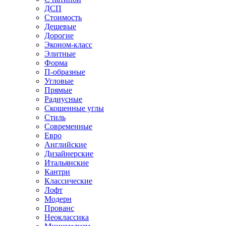
ДСП
Стоимость
Дешевые
Дорогие
Эконом-класс
Элитные
Форма
П-образные
Угловые
Прямые
Радиусные
Скошенные углы
Стиль
Современные
Евро
Английские
Дизайнерские
Итальянские
Кантри
Классические
Лофт
Модерн
Прованс
Неоклассика