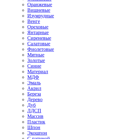
Оранжевые
Вишневые
Изумрудные
Венге
Ореховые
Янтарные
Сиреневые
Салатовые
Фиолетовые
Мятные
Золотые
Синие
Материал
МДФ
Эмаль
Акрил
Береза
Дерево
Дуб
ЛДСП
Массив
Пластик
Шпон
Экошпон
С патиной