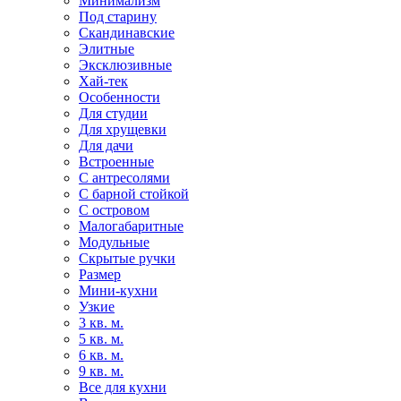
Минимализм
Под старину
Скандинавские
Элитные
Эксклюзивные
Хай-тек
Особенности
Для студии
Для хрущевки
Для дачи
Встроенные
С антресолями
С барной стойкой
С островом
Малогабаритные
Модульные
Скрытые ручки
Размер
Мини-кухни
Узкие
3 кв. м.
5 кв. м.
6 кв. м.
9 кв. м.
Все для кухни