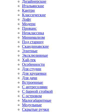
Дизайнерские
Итальянские
Кантри
Классические
Лофт
Модерн
Прованс
Неоклассика
Минимализм
Под старину
Скандинавские
Элитные
Эксклюзивные
Хай-тек
Особенности
Для студии
Для хрущевки
Для дачи
Встроенные
С антресолями
С барной стойкой
С островом
Малогабаритные
Модульные
Скрытые ручки