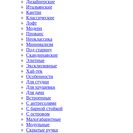
Дизайнерские
Итальянские
Кантри
Классические
Лофт
Модерн
Прованс
Неоклассика
Минимализм
Под старину
Скандинавские
Элитные
Эксклюзивные
Хай-тек
Особенности
Для студии
Для хрущевки
Для дачи
Встроенные
С антресолями
С барной стойкой
С островом
Малогабаритные
Модульные
Скрытые ручки