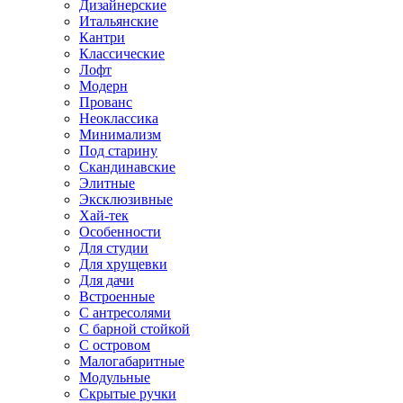
Дизайнерские
Итальянские
Кантри
Классические
Лофт
Модерн
Прованс
Неоклассика
Минимализм
Под старину
Скандинавские
Элитные
Эксклюзивные
Хай-тек
Особенности
Для студии
Для хрущевки
Для дачи
Встроенные
С антресолями
С барной стойкой
С островом
Малогабаритные
Модульные
Скрытые ручки