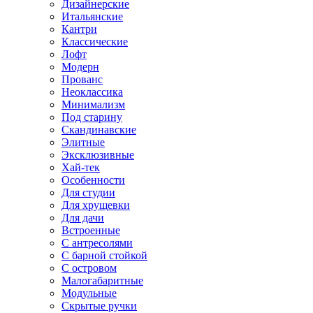
Дизайнерские
Итальянские
Кантри
Классические
Лофт
Модерн
Прованс
Неоклассика
Минимализм
Под старину
Скандинавские
Элитные
Эксклюзивные
Хай-тек
Особенности
Для студии
Для хрущевки
Для дачи
Встроенные
С антресолями
С барной стойкой
С островом
Малогабаритные
Модульные
Скрытые ручки