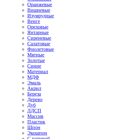
Оранжевые
Вишневые
Изумрудные
Венге
Ореховые
Янтарные
Сиреневые
Салатовые
Фиолетовые
Мятные
Золотые
Синие
Материал
МДФ
Эмаль
Акрил
Береза
Дерево
Дуб
ЛДСП
Массив
Пластик
Шпон
Экошпон
С патиной