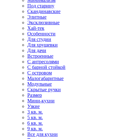
Минимализм
Под старину
Скандинавские
Элитные
Эксклюзивные
Хай-тек
Особенности
Для студии
Для хрущевки
Для дачи
Встроенные
С антресолями
С барной стойкой
С островом
Малогабаритные
Модульные
Скрытые ручки
Размер
Мини-кухни
Узкие
3 кв. м.
5 кв. м.
6 кв. м.
9 кв. м.
Все для кухни