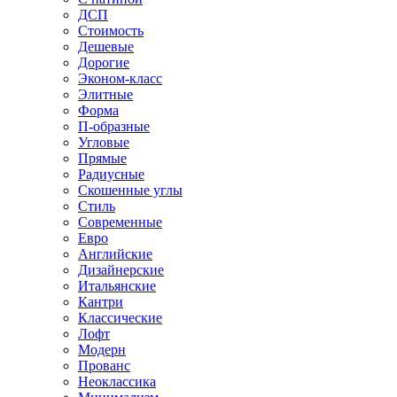
ДСП
Стоимость
Дешевые
Дорогие
Эконом-класс
Элитные
Форма
П-образные
Угловые
Прямые
Радиусные
Скошенные углы
Стиль
Современные
Евро
Английские
Дизайнерские
Итальянские
Кантри
Классические
Лофт
Модерн
Прованс
Неоклассика