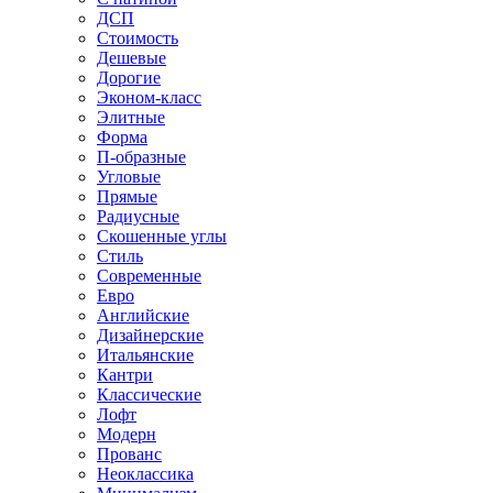
ДСП
Стоимость
Дешевые
Дорогие
Эконом-класс
Элитные
Форма
П-образные
Угловые
Прямые
Радиусные
Скошенные углы
Стиль
Современные
Евро
Английские
Дизайнерские
Итальянские
Кантри
Классические
Лофт
Модерн
Прованс
Неоклассика