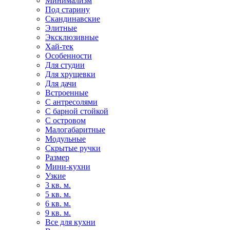
Минимализм
Под старину
Скандинавские
Элитные
Эксклюзивные
Хай-тек
Особенности
Для студии
Для хрущевки
Для дачи
Встроенные
С антресолями
С барной стойкой
С островом
Малогабаритные
Модульные
Скрытые ручки
Размер
Мини-кухни
Узкие
3 кв. м.
5 кв. м.
6 кв. м.
9 кв. м.
Все для кухни