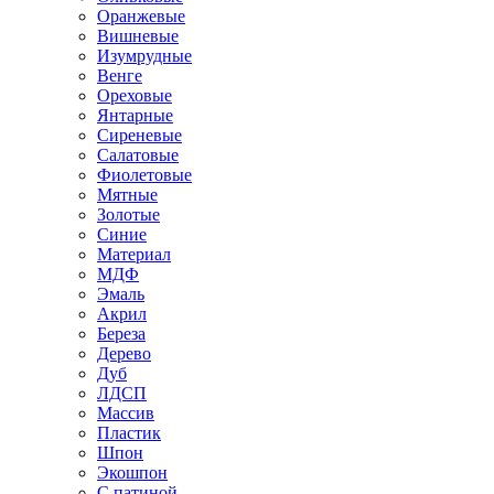
Оранжевые
Вишневые
Изумрудные
Венге
Ореховые
Янтарные
Сиреневые
Салатовые
Фиолетовые
Мятные
Золотые
Синие
Материал
МДФ
Эмаль
Акрил
Береза
Дерево
Дуб
ЛДСП
Массив
Пластик
Шпон
Экошпон
С патиной