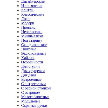
Дизайнерские
Итальянские
Кантри
Классические
Лофт
Модерн
Прованс
Неоклассика
Минимализм
Под старину
Скандинавские
Элитные
Эксклюзивные
Хай-тек
Особенности
Для студии
Для хрущевки
Для дачи
Встроенные
С антресолями
С барной стойкой
С островом
Малогабаритные
Модульные
Скрытые ручки