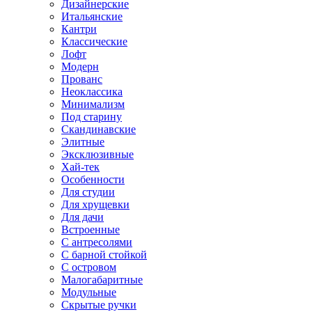
Дизайнерские
Итальянские
Кантри
Классические
Лофт
Модерн
Прованс
Неоклассика
Минимализм
Под старину
Скандинавские
Элитные
Эксклюзивные
Хай-тек
Особенности
Для студии
Для хрущевки
Для дачи
Встроенные
С антресолями
С барной стойкой
С островом
Малогабаритные
Модульные
Скрытые ручки