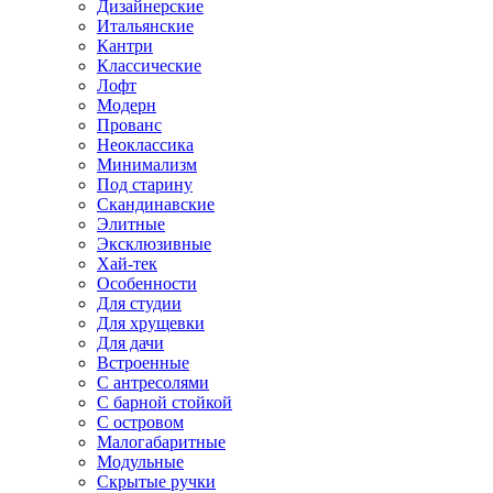
Дизайнерские
Итальянские
Кантри
Классические
Лофт
Модерн
Прованс
Неоклассика
Минимализм
Под старину
Скандинавские
Элитные
Эксклюзивные
Хай-тек
Особенности
Для студии
Для хрущевки
Для дачи
Встроенные
С антресолями
С барной стойкой
С островом
Малогабаритные
Модульные
Скрытые ручки