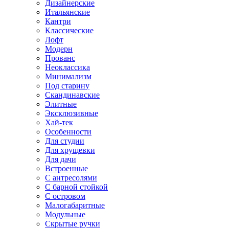
Дизайнерские
Итальянские
Кантри
Классические
Лофт
Модерн
Прованс
Неоклассика
Минимализм
Под старину
Скандинавские
Элитные
Эксклюзивные
Хай-тек
Особенности
Для студии
Для хрущевки
Для дачи
Встроенные
С антресолями
С барной стойкой
С островом
Малогабаритные
Модульные
Скрытые ручки