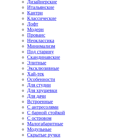
Дизайнерские
Итальянские
Кантри
Классические
Лофт
Модерн
Прованс
Неоклассика
Минимализм
Под старину
Скандинавские
Элитные
Эксклюзивные
Хай-тек
Особенности
Для студии
Для хрущевки
Для дачи
Встроенные
С антресолями
С барной стойкой
С островом
Малогабаритные
Модульные
Скрытые ручки