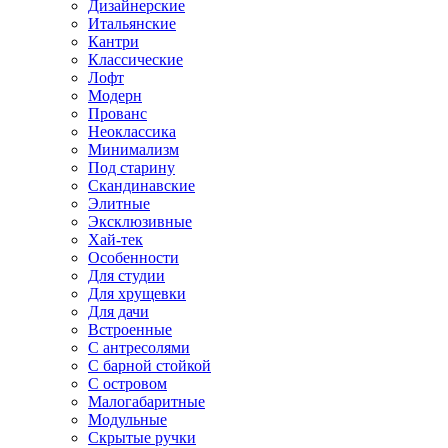
Дизайнерские
Итальянские
Кантри
Классические
Лофт
Модерн
Прованс
Неоклассика
Минимализм
Под старину
Скандинавские
Элитные
Эксклюзивные
Хай-тек
Особенности
Для студии
Для хрущевки
Для дачи
Встроенные
С антресолями
С барной стойкой
С островом
Малогабаритные
Модульные
Скрытые ручки