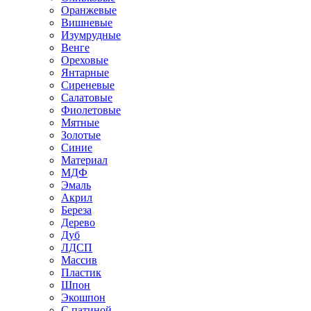
Оранжевые
Вишневые
Изумрудные
Венге
Ореховые
Янтарные
Сиреневые
Салатовые
Фиолетовые
Мятные
Золотые
Синие
Материал
МДФ
Эмаль
Акрил
Береза
Дерево
Дуб
ЛДСП
Массив
Пластик
Шпон
Экошпон
С патиной