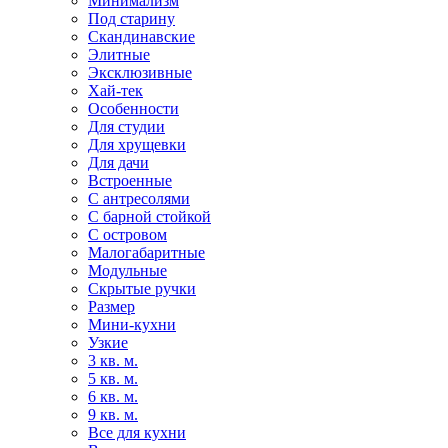
Минимализм
Под старину
Скандинавские
Элитные
Эксклюзивные
Хай-тек
Особенности
Для студии
Для хрущевки
Для дачи
Встроенные
С антресолями
С барной стойкой
С островом
Малогабаритные
Модульные
Скрытые ручки
Размер
Мини-кухни
Узкие
3 кв. м.
5 кв. м.
6 кв. м.
9 кв. м.
Все для кухни