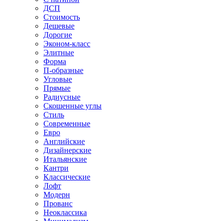
ДСП
Стоимость
Дешевые
Дорогие
Эконом-класс
Элитные
Форма
П-образные
Угловые
Прямые
Радиусные
Скошенные углы
Стиль
Современные
Евро
Английские
Дизайнерские
Итальянские
Кантри
Классические
Лофт
Модерн
Прованс
Неоклассика