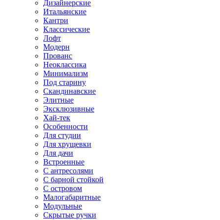
Дизайнерские
Итальянские
Кантри
Классические
Лофт
Модерн
Прованс
Неоклассика
Минимализм
Под старину
Скандинавские
Элитные
Эксклюзивные
Хай-тек
Особенности
Для студии
Для хрущевки
Для дачи
Встроенные
С антресолями
С барной стойкой
С островом
Малогабаритные
Модульные
Скрытые ручки