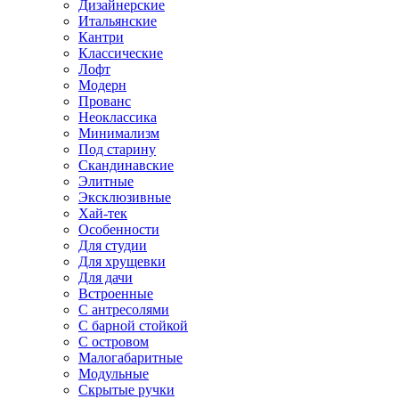
Дизайнерские
Итальянские
Кантри
Классические
Лофт
Модерн
Прованс
Неоклассика
Минимализм
Под старину
Скандинавские
Элитные
Эксклюзивные
Хай-тек
Особенности
Для студии
Для хрущевки
Для дачи
Встроенные
С антресолями
С барной стойкой
С островом
Малогабаритные
Модульные
Скрытые ручки