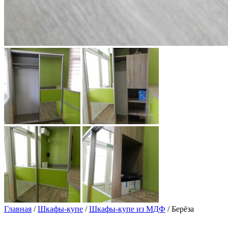
Главная
/
Шкафы-купе
/
Шкафы-купе из МДФ
/ Берёза