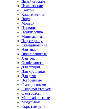
Дизайнерские
Итальянские
Кантри
Классические
Лофт
Модерн
Прованс
Неоклассика
Минимализм
Под старину
Скандинавские
Элитные
Эксклюзивные
Хай-тек
Особенности
Для студии
Для хрущевки
Для дачи
Встроенные
С антресолями
С барной стойкой
С островом
Малогабаритные
Модульные
Скрытые ручки