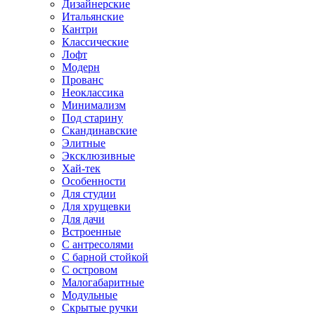
Дизайнерские
Итальянские
Кантри
Классические
Лофт
Модерн
Прованс
Неоклассика
Минимализм
Под старину
Скандинавские
Элитные
Эксклюзивные
Хай-тек
Особенности
Для студии
Для хрущевки
Для дачи
Встроенные
С антресолями
С барной стойкой
С островом
Малогабаритные
Модульные
Скрытые ручки