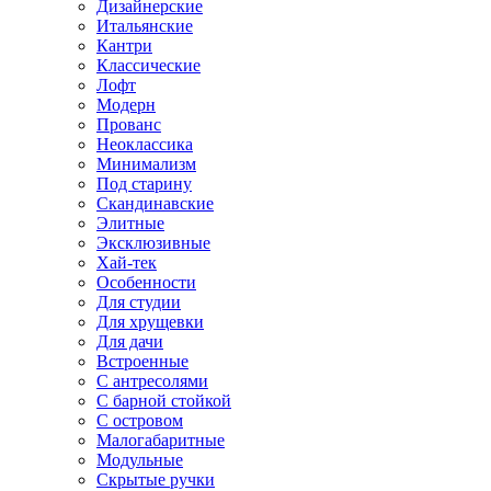
Дизайнерские
Итальянские
Кантри
Классические
Лофт
Модерн
Прованс
Неоклассика
Минимализм
Под старину
Скандинавские
Элитные
Эксклюзивные
Хай-тек
Особенности
Для студии
Для хрущевки
Для дачи
Встроенные
С антресолями
С барной стойкой
С островом
Малогабаритные
Модульные
Скрытые ручки