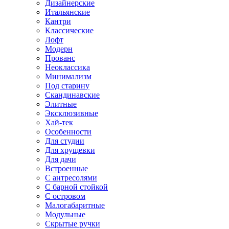
Дизайнерские
Итальянские
Кантри
Классические
Лофт
Модерн
Прованс
Неоклассика
Минимализм
Под старину
Скандинавские
Элитные
Эксклюзивные
Хай-тек
Особенности
Для студии
Для хрущевки
Для дачи
Встроенные
С антресолями
С барной стойкой
С островом
Малогабаритные
Модульные
Скрытые ручки