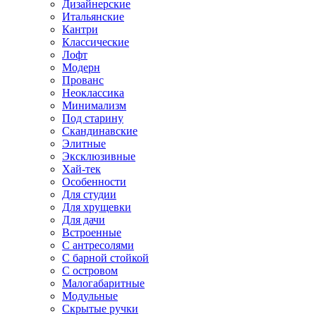
Дизайнерские
Итальянские
Кантри
Классические
Лофт
Модерн
Прованс
Неоклассика
Минимализм
Под старину
Скандинавские
Элитные
Эксклюзивные
Хай-тек
Особенности
Для студии
Для хрущевки
Для дачи
Встроенные
С антресолями
С барной стойкой
С островом
Малогабаритные
Модульные
Скрытые ручки