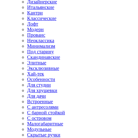
Дизайнерские
Итальянские
Кантри
Классические
Лофт
Модерн
Прованс
Неоклассика
Минимализм
Под старину
Скандинавские
Элитные
Эксклюзивные
Хай-тек
Особенности
Для студии
Для хрущевки
Для дачи
Встроенные
С антресолями
С барной стойкой
С островом
Малогабаритные
Модульные
Скрытые ручки