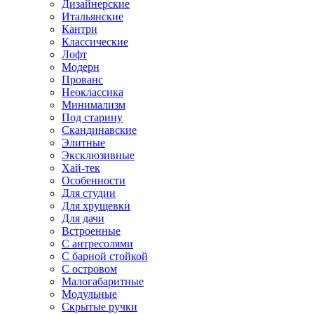
Дизайнерские
Итальянские
Кантри
Классические
Лофт
Модерн
Прованс
Неоклассика
Минимализм
Под старину
Скандинавские
Элитные
Эксклюзивные
Хай-тек
Особенности
Для студии
Для хрущевки
Для дачи
Встроенные
С антресолями
С барной стойкой
С островом
Малогабаритные
Модульные
Скрытые ручки