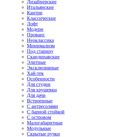
Дизайнерские
Итальянские
Кантри
Классические
Лофт
Модерн
Прованс
Неоклассика
Минимализм
Под старину
Скандинавские
Элитные
Эксклюзивные
Хай-тек
Особенности
Для студии
Для хрущевки
Для дачи
Встроенные
С антресолями
С барной стойкой
С островом
Малогабаритные
Модульные
Скрытые ручки