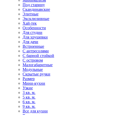
Минимализм
Под старину
Скандинавские
Элитные
Эксклюзивные
Хай-тек
Особенности
Для студии
Для хрущевки
Для дачи
Встроенные
С антресолями
С барной стойкой
С островом
Малогабаритные
Модульные
Скрытые ручки
Размер
Мини-кухни
Узкие
3 кв. м.
5 кв. м.
6 кв. м.
9 кв. м.
Все для кухни