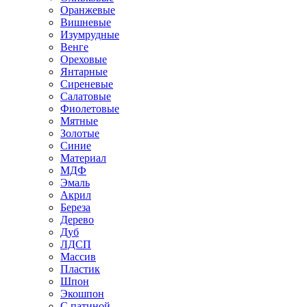
Оранжевые
Вишневые
Изумрудные
Венге
Ореховые
Янтарные
Сиреневые
Салатовые
Фиолетовые
Мятные
Золотые
Синие
Материал
МДФ
Эмаль
Акрил
Береза
Дерево
Дуб
ЛДСП
Массив
Пластик
Шпон
Экошпон
С патиной