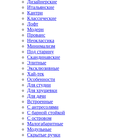
Дизайнерские
Итальянские
Кантри
Классические
Лофт
Модерн
Прованс
Неоклассика
Минимализм
Под старину
Скандинавские
Элитные
Эксклюзивные
Хай-тек
Особенности
Для студии
Для хрущевки
Для дачи
Встроенные
С антресолями
С барной стойкой
С островом
Малогабаритные
Модульные
Скрытые ручки