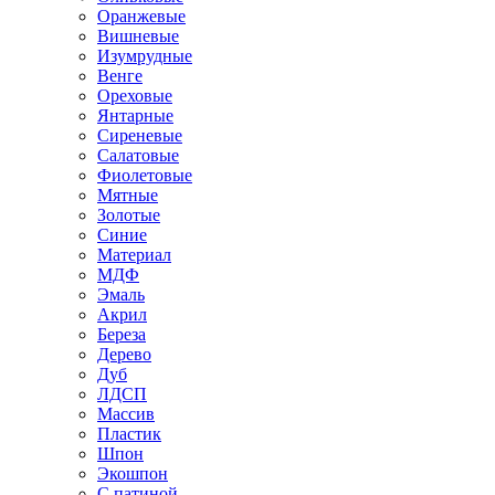
Оранжевые
Вишневые
Изумрудные
Венге
Ореховые
Янтарные
Сиреневые
Салатовые
Фиолетовые
Мятные
Золотые
Синие
Материал
МДФ
Эмаль
Акрил
Береза
Дерево
Дуб
ЛДСП
Массив
Пластик
Шпон
Экошпон
С патиной