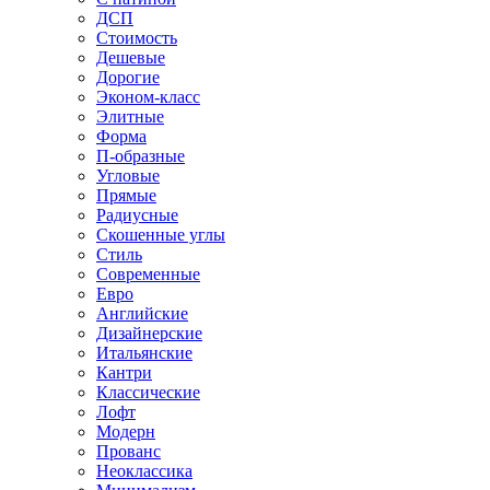
ДСП
Стоимость
Дешевые
Дорогие
Эконом-класс
Элитные
Форма
П-образные
Угловые
Прямые
Радиусные
Скошенные углы
Стиль
Современные
Евро
Английские
Дизайнерские
Итальянские
Кантри
Классические
Лофт
Модерн
Прованс
Неоклассика