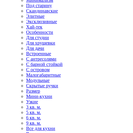
Минимализм
Под старину
Скандинавские
Элитные
Эксклюзивные
Хай-тек
Особенности
Для студии
Для хрущевки
Для дачи
Встроенные
С антресолями
С барной стойкой
С островом
Малогабаритные
Модульные
Скрытые ручки
Размер
Мини-кухни
Узкие
3 кв. м.
5 кв. м.
6 кв. м.
9 кв. м.
Все для кухни