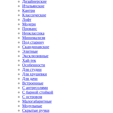
Дизайнерские
Итальянские
Кантри
Классические
Лофт
Модерн
Прованс
Неоклассика
Минимализм
Под старину
Скандинавские
Элитные
Эксклюзивные
Хай-тек
Особенности
Для студии
Для хрущевки
Для дачи
Встроенные
С антресолями
С барной стойкой
С островом
Малогабаритные
Модульные
Скрытые ручки