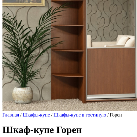
Главная
/
Шкафы-купе
/
Шкафы-купе в гостиную
/ Горен
Шкаф-купе Горен