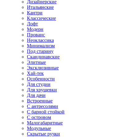
Дизайнерские
Итальянские
Кантри
Классические
Лофт
Модерн
Прованс
Неоклассика
Минимализм
Под старину
Скандинавские
Элитные
Эксклюзивные
Хай-тек
Особенности
Для студии
Для хрущевки
Для дачи
Встроенные
С антресолями
С барной стойкой
С островом
Малогабаритные
Модульные
Скрытые ручки