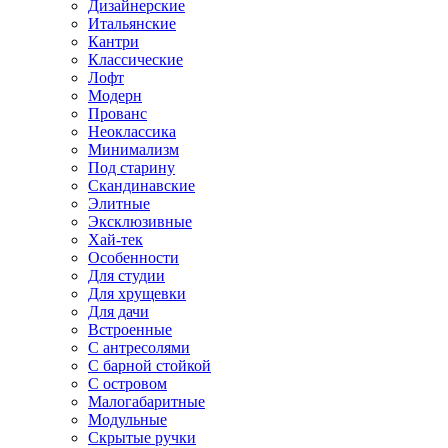
Дизайнерские
Итальянские
Кантри
Классические
Лофт
Модерн
Прованс
Неоклассика
Минимализм
Под старину
Скандинавские
Элитные
Эксклюзивные
Хай-тек
Особенности
Для студии
Для хрущевки
Для дачи
Встроенные
С антресолями
С барной стойкой
С островом
Малогабаритные
Модульные
Скрытые ручки