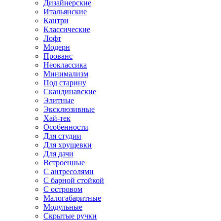
Дизайнерские
Итальянские
Кантри
Классические
Лофт
Модерн
Прованс
Неоклассика
Минимализм
Под старину
Скандинавские
Элитные
Эксклюзивные
Хай-тек
Особенности
Для студии
Для хрущевки
Для дачи
Встроенные
С антресолями
С барной стойкой
С островом
Малогабаритные
Модульные
Скрытые ручки