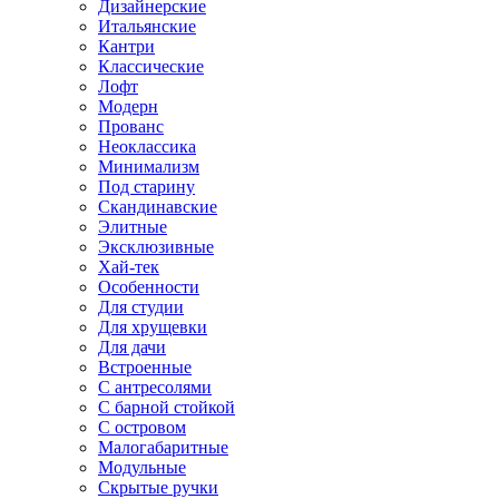
Дизайнерские
Итальянские
Кантри
Классические
Лофт
Модерн
Прованс
Неоклассика
Минимализм
Под старину
Скандинавские
Элитные
Эксклюзивные
Хай-тек
Особенности
Для студии
Для хрущевки
Для дачи
Встроенные
С антресолями
С барной стойкой
С островом
Малогабаритные
Модульные
Скрытые ручки