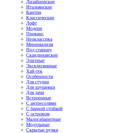
Дизайнерские
Итальянские
Кантри
Классические
Лофт
Модерн
Прованс
Неоклассика
Минимализм
Под старину
Скандинавские
Элитные
Эксклюзивные
Хай-тек
Особенности
Для студии
Для хрущевки
Для дачи
Встроенные
С антресолями
С барной стойкой
С островом
Малогабаритные
Модульные
Скрытые ручки