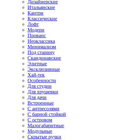
Дизайнерские
Итальянские
Кантри
Классические
Лофт
Модерн
Прованс
Неоклассика
Минимализм
Под старину
Скандинавские
Элитные
Эксклюзивные
Хай-тек
Особенности
Для студии
Для хрущевки
Для дачи
Встроенные
С антресолями
С барной стойкой
С островом
Малогабаритные
Модульные
Скрытые ручки