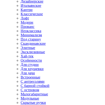
Дизайнерские
Итальянские
Кантри
Классические
Лофт
Модерн
Прованс
Неоклассика
Минимализм
Под старину
Скандинавские
Элитные
Эксклюзивные
Хай-тек
Особенности
Для студии
Для хрущевки
Для дачи
Встроенные
С антресолями
С барной стойкой
С островом
Малогабаритные
Модульные
Скрытые ручки