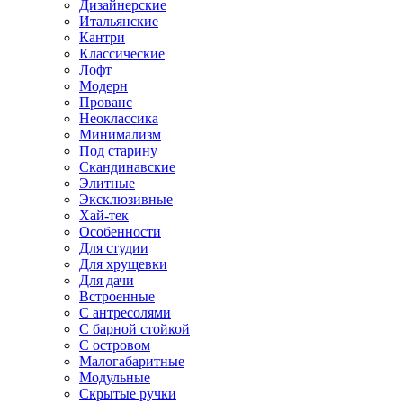
Дизайнерские
Итальянские
Кантри
Классические
Лофт
Модерн
Прованс
Неоклассика
Минимализм
Под старину
Скандинавские
Элитные
Эксклюзивные
Хай-тек
Особенности
Для студии
Для хрущевки
Для дачи
Встроенные
С антресолями
С барной стойкой
С островом
Малогабаритные
Модульные
Скрытые ручки