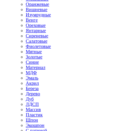
Оранжевые
Вишневые
Изумрудные
Венге
Ореховые
Янтарные
Сиреневые
Салатовые
Фиолетовые
Мятные
Золотые
Синие
Материал
МДФ
Эмаль
Акрил
Береза
Дерево
Дуб
ЛДСП
Массив
Пластик
Шпон
Экошпон
С патиной