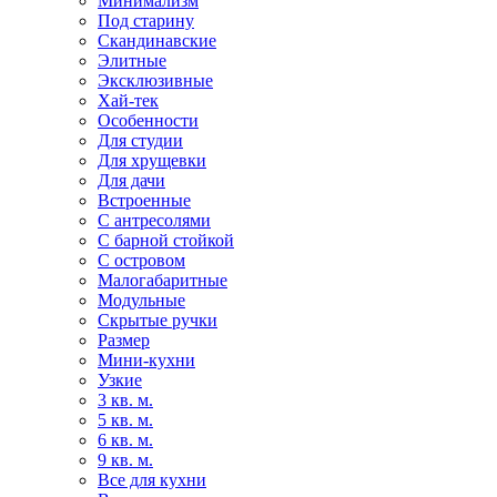
Минимализм
Под старину
Скандинавские
Элитные
Эксклюзивные
Хай-тек
Особенности
Для студии
Для хрущевки
Для дачи
Встроенные
С антресолями
С барной стойкой
С островом
Малогабаритные
Модульные
Скрытые ручки
Размер
Мини-кухни
Узкие
3 кв. м.
5 кв. м.
6 кв. м.
9 кв. м.
Все для кухни