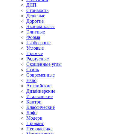
ДСП
Стоимость
Дешевые
Дорогие
Эконом-класс
Элитные
Форма
П-образные
Угловые
Прямые
Радиусные
Скошенные углы
Стиль
Современные
Евро
Английские
Дизайнерские
Итальянские
Кантри
Классические
Лофт
Модерн
Прованс
Неоклассика