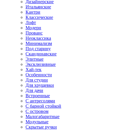
Дизайнерские
Итальянские
Кантри
Классические
Лофт
Модерн
Прованс
Неоклассика
Минимализм
Под старину
Скандинавские
Элитные
Эксклюзивные
Хай-тек
Особенности
Для студии
Для хрущевки
Для дачи
Встроенные
С антресолями
С барной стойкой
С островом
Малогабаритные
Модульные
Скрытые ручки