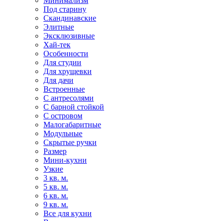
Минимализм
Под старину
Скандинавские
Элитные
Эксклюзивные
Хай-тек
Особенности
Для студии
Для хрущевки
Для дачи
Встроенные
С антресолями
С барной стойкой
С островом
Малогабаритные
Модульные
Скрытые ручки
Размер
Мини-кухни
Узкие
3 кв. м.
5 кв. м.
6 кв. м.
9 кв. м.
Все для кухни