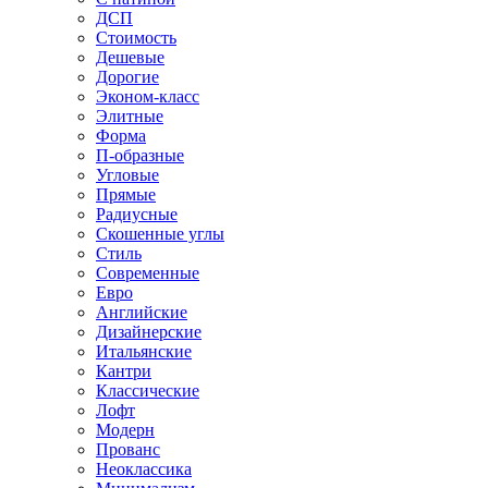
ДСП
Стоимость
Дешевые
Дорогие
Эконом-класс
Элитные
Форма
П-образные
Угловые
Прямые
Радиусные
Скошенные углы
Стиль
Современные
Евро
Английские
Дизайнерские
Итальянские
Кантри
Классические
Лофт
Модерн
Прованс
Неоклассика