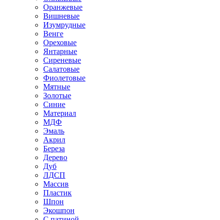
Оранжевые
Вишневые
Изумрудные
Венге
Ореховые
Янтарные
Сиреневые
Салатовые
Фиолетовые
Мятные
Золотые
Синие
Материал
МДФ
Эмаль
Акрил
Береза
Дерево
Дуб
ЛДСП
Массив
Пластик
Шпон
Экошпон
С патиной