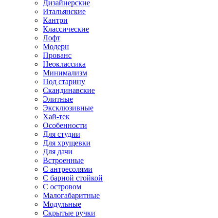
Дизайнерские
Итальянские
Кантри
Классические
Лофт
Модерн
Прованс
Неоклассика
Минимализм
Под старину
Скандинавские
Элитные
Эксклюзивные
Хай-тек
Особенности
Для студии
Для хрущевки
Для дачи
Встроенные
С антресолями
С барной стойкой
С островом
Малогабаритные
Модульные
Скрытые ручки