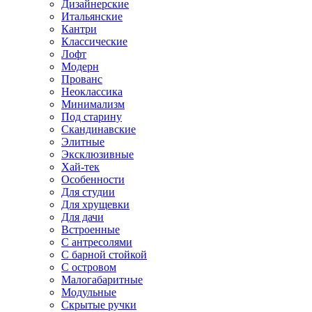
Дизайнерские
Итальянские
Кантри
Классические
Лофт
Модерн
Прованс
Неоклассика
Минимализм
Под старину
Скандинавские
Элитные
Эксклюзивные
Хай-тек
Особенности
Для студии
Для хрущевки
Для дачи
Встроенные
С антресолями
С барной стойкой
С островом
Малогабаритные
Модульные
Скрытые ручки