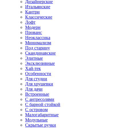
Дизайнерские
Итальянские
Кантри
Классические
Лофт
Модерн
Прованс
Неоклассика
Минимализм
Под старину
Скандинавские
Элитные
Эксклюзивные
Хай-тек
Особенности
Для студии
Для хрущевки
Для дачи
Встроенные
С антресолями
С барной стойкой
С островом
Малогабаритные
Модульные
Скрытые ручки