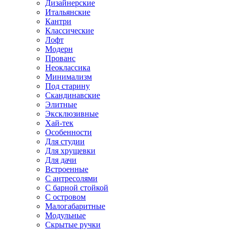
Дизайнерские
Итальянские
Кантри
Классические
Лофт
Модерн
Прованс
Неоклассика
Минимализм
Под старину
Скандинавские
Элитные
Эксклюзивные
Хай-тек
Особенности
Для студии
Для хрущевки
Для дачи
Встроенные
С антресолями
С барной стойкой
С островом
Малогабаритные
Модульные
Скрытые ручки